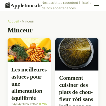
Nos assiettes racontent l'histoire
Appletoncafe
📰
de nos appartenances.
Accueil
› Minceur
Minceur
Les meilleures
astuces pour
Comment
une
cuisiner des
alimentation
plats de chou-
équilibrée
fleur rôti sans
24/04/2026 12:52
8 min