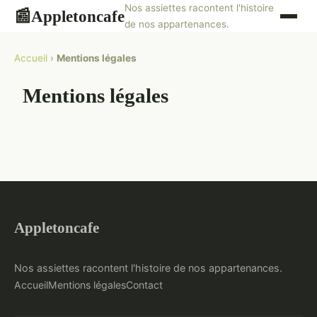
Nos assiettes racontent l'histoire
Appletoncafe
📰
de nos appartenances.
Accueil
›
Mentions légales
Mentions légales
Appletoncafe
Nos assiettes racontent l'histoire de nos appartenances.
Accueil
Mentions légales
Contact