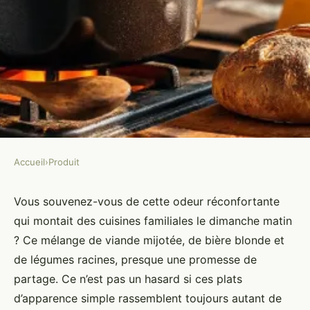
Accueil
›
Produit
PRODUIT
Top recettes savoureuses avec
Vous souvenez-vous de cette odeur réconfortante
qui montait des cuisines familiales le dimanche matin
joues de porc et bière
? Ce mélange de viande mijotée, de bière blonde et
de légumes racines, presque une promesse de
Amable
•
08/04/2026 08:58
•
12 min de lecture
partage. Ce n’est pas un hasard si ces plats
d’apparence simple rassemblent toujours autant de