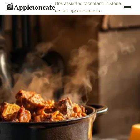
Nos assiettes racontent l'histoire
Appletoncafe
📰
de nos appartenances.