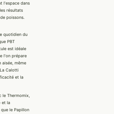
nt l'espace dans
des résultats
 de poissons.
ge quotidien du
ique PBT
tule est idéale
ue l'on prépare
n aisée, même
La Calotti
ficacité et la
c le Thermomix,
é
et la
 que le Papillon