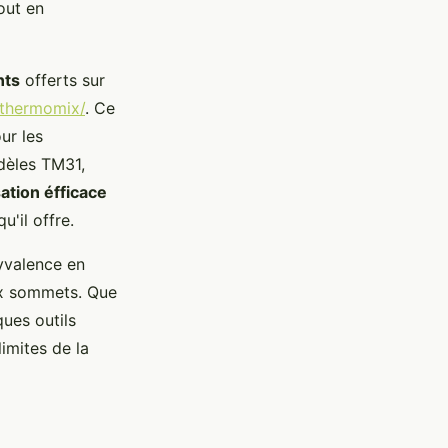
out en
nts
offerts sur
-thermomix/
. Ce
ur les
odèles TM31,
sation éfficace
u'il offre.
lyvalence en
aux sommets. Que
ues outils
limites de la