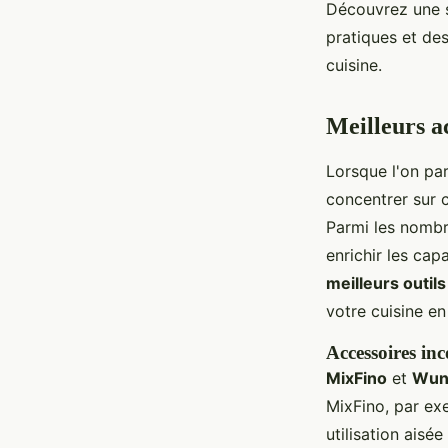
Découvrez une s
pratiques et des
Livia
•
20 novembre 2024
•
6 min de lecture
cuisine.
Meilleurs a
Lorsque l'on par
concentrer sur c
Parmi les nombre
enrichir les ca
meilleurs outil
votre cuisine en
Accessoires in
MixFino
et
Wun
MixFino, par exe
utilisation ais