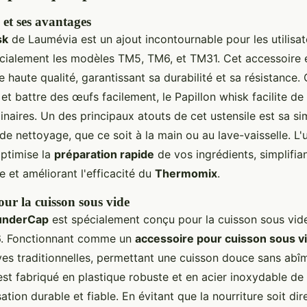
 et ses avantages
sk
de Laumévia est un ajout incontournable pour les utilisa
ialement les modèles TM5, TM6, et TM31. Cet accessoire e
 haute qualité, garantissant sa durabilité et sa résistance
 et battre des œufs facilement, le Papillon whisk facilite 
inaires. Un des principaux atouts de cet ustensile est sa si
 de nettoyage, que ce soit à la main ou au lave-vaisselle. L'u
optimise la
préparation rapide
de vos ingrédients, simplifian
e et améliorant l'efficacité du
Thermomix
.
r la cuisson sous vide
nderCap
est spécialement conçu pour la cuisson sous vid
. Fonctionnant comme un
accessoire pour cuisson sous v
ves traditionnelles, permettant une cuisson douce sans abîm
t fabriqué en plastique robuste et en acier inoxydable de 
isation durable et fiable. En évitant que la nourriture soit d