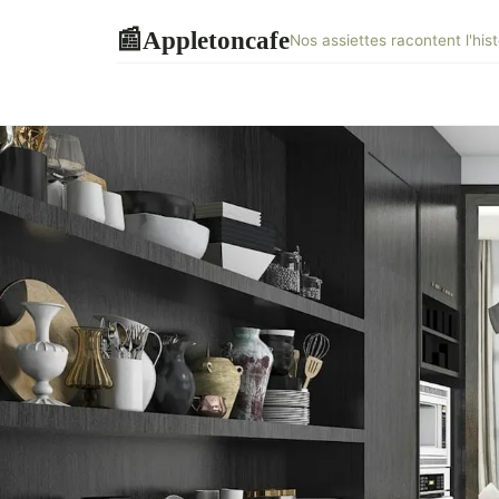
Appletoncafe
📰
Nos assiettes racontent l'his