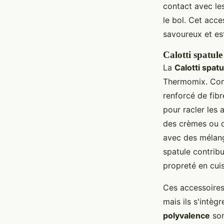
contact avec les
le bol. Cet acce
savoureux et es
Calotti spatule 
La
Calotti spatu
Thermomix. Comp
renforcé de fibre
pour racler les 
des crèmes ou d
avec des mélange
spatule contrib
propreté en cuis
Ces accessoires
mais ils s'intè
polyvalence
son