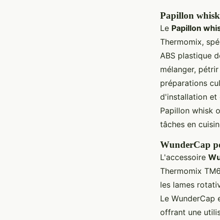
Papillon whisk
Le
Papillon whi
Thermomix, spéc
ABS plastique de
mélanger, pétrir
préparations cul
d'installation et
Papillon whisk 
tâches en cuisin
WunderCap pou
L'accessoire
Wu
Thermomix TM6
les lames rotati
Le WunderCap es
offrant une util