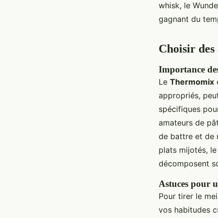
whisk, le Wunde
gagnant du temps
Choisir des 
Importance des 
Le
Thermomix
e
appropriés, peut
spécifiques pour
amateurs de pât
de battre et de
plats mijotés, l
décomposent sou
Astuces pour u
Pour tirer le me
vos habitudes c