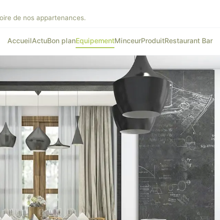
toire de nos appartenances.
Accueil
Actu
Bon plan
Equipement
Minceur
Produit
Restaurant Bar