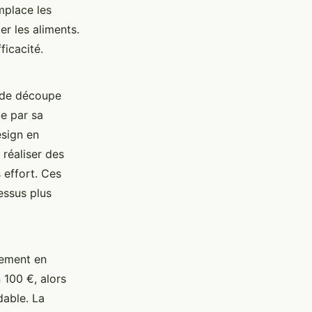
mplace les
r les aliments.
ficacité.
e de découpe
e par sa
esign en
réaliser des
 effort. Ces
essus plus
lement en
100 €, alors
dable. La