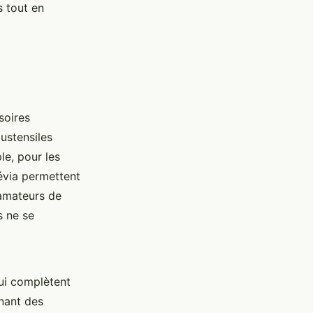
s tout en
soires
ustensiles
le, pour les
évia permettent
 amateurs de
s ne se
qui complètent
nant des