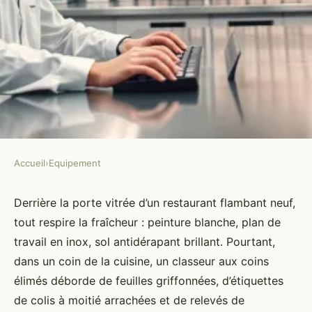
Accueil
›
Equipement
EQUIPEMENT
Surmonter les défis
Derrière la porte vitrée d’un restaurant flambant neuf,
tout respire la fraîcheur : peinture blanche, plan de
réglementaires en traçabilité
travail en inox, sol antidérapant brillant. Pourtant,
alimentaire
dans un coin de la cuisine, un classeur aux coins
élimés déborde de feuilles griffonnées, d’étiquettes
Jean-Guillaume
•
29/05/2026 09:54
•
11 min de lecture
de colis à moitié arrachées et de relevés de