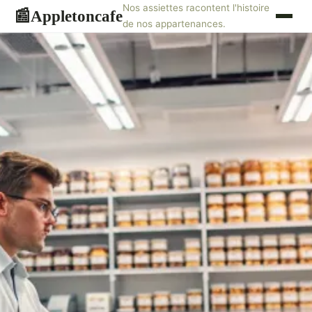
Nos assiettes racontent l'histoire
Appletoncafe
📰
de nos appartenances.